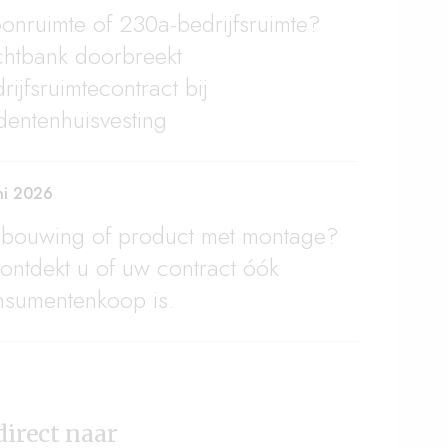
nruimte of 230a-bedrijfsruimte?
chtbank doorbreekt
rijfsruimtecontract bij
dentenhuisvesting
ni 2026
rbouwing of product met montage?
ontdekt u of uw contract óók
nsumentenkoop is.
direct naar