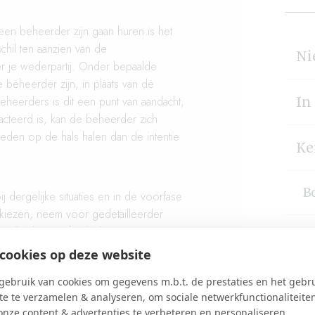
en beheerder zijn gaan huren is het
chil ten aanzien van de
Ni
r je wederpartij. Onder bepaalde
beheerder zijn, in plaats van de
heerders is dit een punt van aandacht,
In
acteerd is, kan de beheerder zich
heden op de hals halen dan de intentie
Ke
B
ij dergelijke situaties en in de voorfase
e kiezen, neem voor gedetailleerder
ia
info@brugrecht.nl
of 070-3263281.
H
cookies op deze website
an publicatie, vanwege de continue
V
ebruik van cookies om gegevens m.b.t. de prestaties en het gebr
inhoud op een later moment niet meer up
e te verzamelen & analyseren, om sociale netwerkfunctionaliteite
onze content & advertenties te verbeteren en personaliseren.