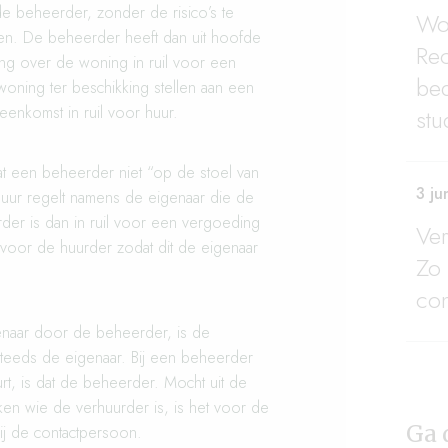
 beheerder, zonder de risico’s te
Woo
en. De beheerder heeft dan uit hoofde
Re
ng over de woning in ruil voor een
bed
oning ter beschikking stellen aan een
enkomst in ruil voor huur.
stu
at een beheerder niet “op de stoel van
3 ju
rhuur regelt namens de eigenaar die de
rder is dan in ruil voor een vergoeding
Ve
voor de huurder zodat dit de eigenaar
Zo 
co
enaar door de beheerder, is de
 steeds de eigenaar. Bij een beheerder
rt, is dat de beheerder. Mocht uit de
jken wie de verhuurder is, is het voor de
Ga 
bij de contactpersoon.