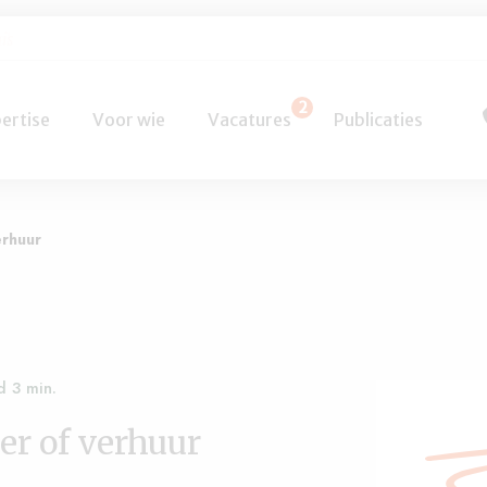
el
2
ertise
Voor wie
Vacatures
Publicaties
erhuur
r of verhuur