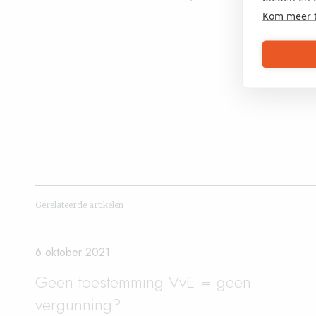
Kom meer 
Gerelateerde artikelen
6 oktober 2021
Geen toestemming VvE = geen
vergunning?