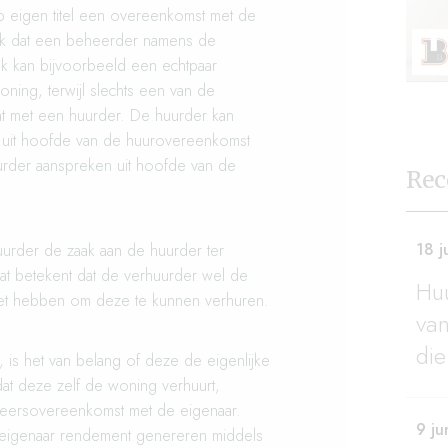
p eigen titel een overeenkomst met de
ijk dat een beheerder namens de
ok kan bijvoorbeeld een echtpaar
oning, terwijl slechts een van de
at met een huurder. De huurder kan
en uit hoofde van de huurovereenkomst
urder aanspreken uit hoofde van de
Rec
18 j
uurder de zaak aan de huurder ter
dat betekent dat de verhuurder wel de
Huu
et hebben om deze te kunnen verhuren.
van
die
 is het van belang of deze de eigenlijke
at deze zelf de woning verhuurt,
heersovereenkomst met de eigenaar.
9 ju
n eigenaar rendement genereren middels