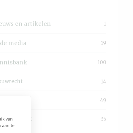
euws en artikelen
1
 de media
19
nnisbank
100
ouwrecht
14
uurrecht
49
astgoedrecht
35
uik van
n aan te