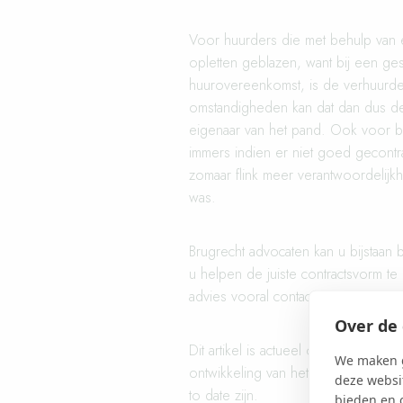
Voor huurders die met behulp van e
opletten geblazen, want bij een ges
huurovereenkomst, is de verhuurde
omstandigheden kan dat dan dus de 
eigenaar van het pand. Ook voor be
immers indien er niet goed gecontr
zomaar flink meer verantwoordelijk
was.
Brugrecht advocaten kan u bijstaan b
u helpen de juiste contractsvorm t
advies vooral
contact
met ons op v
Over de 
Dit artikel is actueel op de datum v
We maken g
ontwikkeling van het recht kan de 
deze websit
to date zijn.
bieden en 