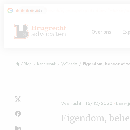
For expats
"Zeer professioneel, goed advies"
- B Samu
Over ons
Exp
/
Blog
/
Kennisbank
/
VvE-recht
/
Eigendom, beheer of v
VvE-recht
15/12/2020
Eigendom, behee