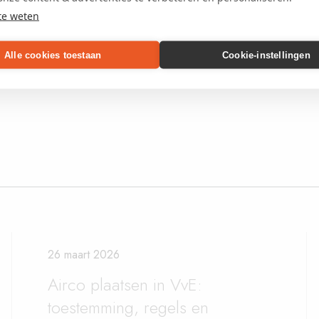
V
te weten
Alle cookies toestaan
Cookie-instellingen
26 maart 2026
Airco plaatsen in VvE:
toestemming, regels en