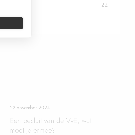
vE-recht
22
22 november 2024
Een besluit van de VvE, wat
moet je ermee?