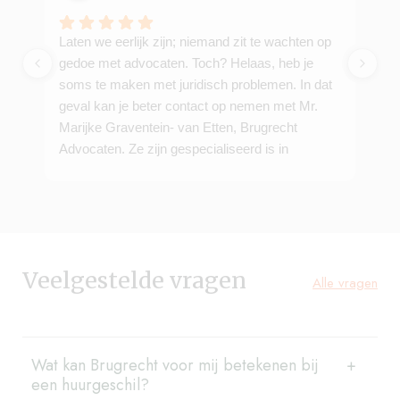
Laten we eerlijk zijn; niemand zit te wachten op
De
gedoe met advocaten. Toch? Helaas, heb je
pr
soms te maken met juridisch problemen. In dat
da
geval kan je beter contact op nemen met Mr.
Marijke Graventein- van Etten, Brugrecht
Advocaten. Ze zijn gespecialiseerd is in
huurrecht, bouwrecht, vastgoedrecht en VVE
recht.
Mr. Marijke Graventein- van Etten beschikt over
de ‘dodelijke’ combinatie van diepe kennis van
de materie, straatslimheid maar met de
Veelgestelde vragen
menselijke maat. Ik heb haar ervaren als een
Alle vragen
warme persoonlijkheid die wanneer de situatie
ernaar vraagt ook lelijk kan bijten. Bij juridische
problemen precies wat je nodig hebt!
Wat kan Brugrecht voor mij betekenen bij
Als client van Mr. Marijke Graventein- van Etten,
een huurgeschil?
beveel ik haar van harte aan!