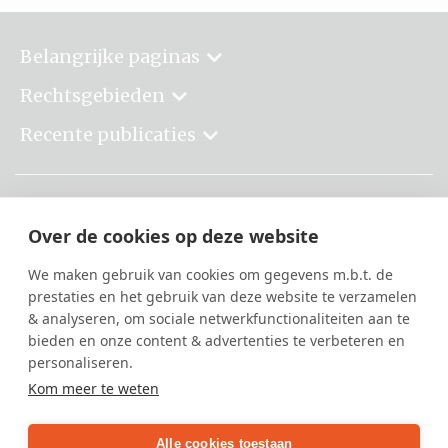
Belangrijke paginas
Rechtsgebieden
Recente publicaties
Over de cookies op deze website
We maken gebruik van cookies om gegevens m.b.t. de
prestaties en het gebruik van deze website te verzamelen
Burgemeester Kolfschotenlaan 61
& analyseren, om sociale netwerkfunctionaliteiten aan te
2585 DZ Den Haag
bieden en onze content & advertenties te verbeteren en
personaliseren.
070-326 328 1
Kom meer te weten
info@brugrecht.nl
Alle cookies toestaan