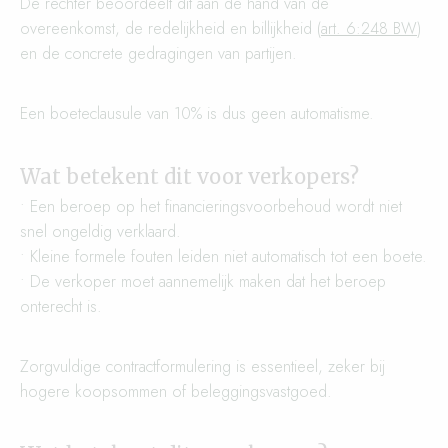
De rechter beoordeelt dit aan de hand van de
overeenkomst, de redelijkheid en billijkheid (
art. 6:248 BW
)
en de concrete gedragingen van partijen.
Een boeteclausule van 10% is dus geen automatisme.
Wat betekent dit voor verkopers?
• Een beroep op het financieringsvoorbehoud wordt niet
snel ongeldig verklaard.
• Kleine formele fouten leiden niet automatisch tot een boete.
• De verkoper moet aannemelijk maken dat het beroep
onterecht is.
Zorgvuldige contractformulering is essentieel, zeker bij
hogere koopsommen of beleggingsvastgoed.