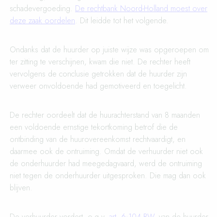
schadevergoeding.
De rechtbank Noord-Holland moest over
deze zaak oordelen
. Dit leidde tot het volgende.
Ondanks dat de huurder op juiste wijze was opgeroepen om
ter zitting te verschijnen, kwam die niet. De rechter heeft
vervolgens de conclusie getrokken dat de huurder zijn
verweer onvoldoende had gemotiveerd en toegelicht.
De rechter oordeelt dat de huurachterstand van 8 maanden
een voldoende ernstige tekortkoming betrof die de
ontbinding van de huurovereenkomst rechtvaardigt, en
daarmee ook de ontruiming. Omdat de verhuurder niet ook
de onderhuurder had meegedagvaard, werd de ontruiming
niet tegen de onderhuurder uitgesproken. Die mag dan ook
blijven.
De verhuurder vordert, o.g.v.
art. 6:104 BW
, van de huurder