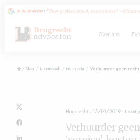
For expats
"Zeer professioneel, goed advies"
- B Samu
Over ons
Exp
/
Blog
/
Kennisbank
/
Huurrecht
/
Verhuurder geen recht 
Huurrecht
15/01/2019
Verhuurder geen 
‘service’-kosten