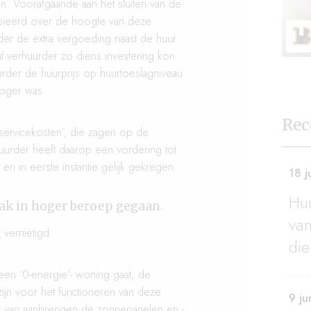
en. Voorafgaande aan het sluiten van de
sieerd over de hoogte van deze
er de extra vergoeding naast de huur
t verhuurder zo diens investering kon
rder de huurprijs op huurtoeslagniveau
hoger was.
Rec
‘servicekosten’, die zagen op de
erhuurder heeft daarop een vordering tot
en in eerste instantie gelijk gekregen.
18 j
Huu
aak in hoger beroep gegaan.
van
s
vernietigd.
die
een ‘0-energie’- woning gaat, de
zijn voor het functioneren van deze
9 ju
r van aanbrengen de zonnepanelen en -