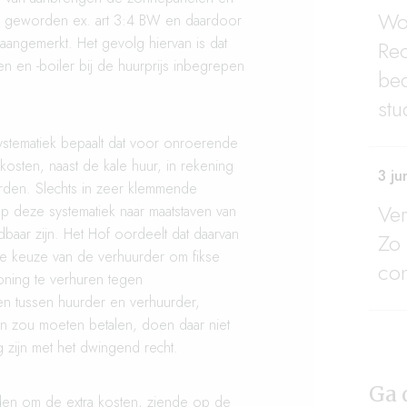
Woo
g geworden ex. art 3:4 BW en daardoor
aangemerkt. Het gevolg hiervan is dat
Re
 en -boiler bij de huurprijs inbegrepen
bed
stu
systematiek bepaalt dat voor onroerende
 kosten, naast de kale huur, in rekening
3 ju
rden. Slechts in zeer klemmende
Ve
 deze systematiek naar maatstaven van
rdbaar zijn. Het Hof oordeelt dat daarvan
Zo 
ije keuze van de verhuurder om fikse
co
ning te verhuren tegen
en tussen huurder en verhuurder,
en zou moeten betalen, doen daar niet
g zijn met het dwingend recht.
Ga 
den om de extra kosten, ziende op de