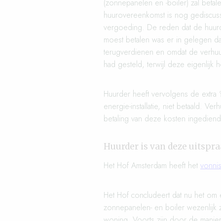
(zonnepanelen en -boiler) zal betal
huurovereenkomst is nog gediscus
vergoeding. De reden dat de huurd
moest betalen was er in gelegen da
terugverdienen en omdat de verhuu
had gesteld, terwijl deze eigenlijk 
Huurder heeft vervolgens de extra 
energie-installatie, niet betaald. V
betaling van deze kosten ingediend 
Huurder is van deze uitspr
Het Hof Amsterdam heeft het
vonni
Het Hof concludeert dat nu het om 
zonnepanelen- en boiler wezenlijk 
woning. Voorts zijn door de manie