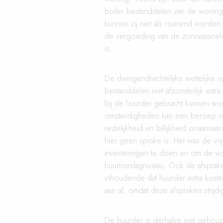
boiler bestanddelen van de wonin
kunnen zij niet als roerend worden 
de vergoeding van de zonnepanelen
is.
De dwingendrechtelijke wettelijke 
bestanddelen niet afzonderlijk extra
bij de huurder gebracht kunnen wo
omstandigheden kan een beroep op
redelijkheid en billijkheid onaanvaa
hier geen sprake is. Het was de vr
investeringen te doen en om de wo
huurtoeslagniveau. Ook de afsprak
inhoudende dat huurder extra kost
aan af, omdat deze afspraken strijdi
De huurder is derhalve niet gehou