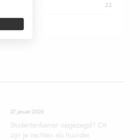
vE-recht
22
27 januari 2026
Studentenkamer opgezegd? Dit
zijn je rechten als huurder