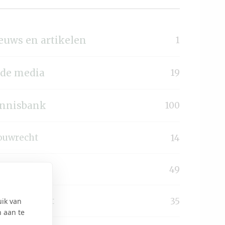
euws en artikelen
1
 de media
19
nnisbank
100
ouwrecht
14
uurrecht
49
astgoedrecht
35
uik van
n aan te