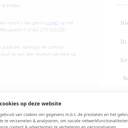
r te betalen.
zake neemt u dan gerust
contact
op met
Ni
fo@brugrecht.nl of bel 070-3263281.
In
an publicatie, vanwege de continue
inhoud op een later moment niet meer up
Ke
B
H
cookies op deze website
V
ebruik van cookies om gegevens m.b.t. de prestaties en het gebr
e te verzamelen & analyseren, om sociale netwerkfunctionaliteite
onze content & advertenties te verbeteren en personaliseren.