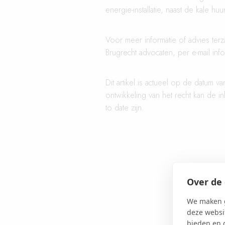
energie-installatie, naast de kale huu
Voor meer informatie of advies ter
Brugrecht advocaten, per e-mail in
Dit artikel is actueel op de datum v
ontwikkeling van het recht kan de 
to date zijn.
Over de 
We maken g
deze websit
bieden en 