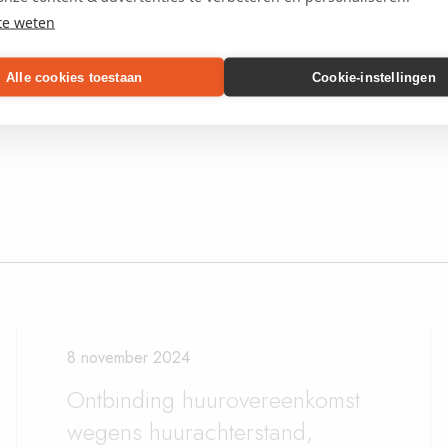
V
te weten
Alle cookies toestaan
Cookie-instellingen
8 november 2024
Ontbinding huurovereenkomst
wegens huurachterstand,