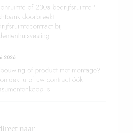
nruimte of 230a-bedrijfsruimte?
chtbank doorbreekt
rijfsruimtecontract bij
dentenhuisvesting
ni 2026
rbouwing of product met montage?
ontdekt u of uw contract óók
nsumentenkoop is.
direct naar