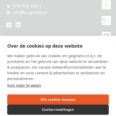
070-326 328 1
info@brugrecht.nl
Over de cookies op deze website
We maken gebruik van cookies om gegevens m.b.t. de
prestaties en het gebruik van deze website te verzamelen
& analyseren, om sociale netwerkfunctionaliteiten aan te
bieden en onze content & advertenties te verbeteren en
personaliseren.
Bel ons vandaag nog
Kom meer te weten
070-326 328 1
of
maak een afspraak
Alle cookies toestaan
Brugrecht is met recht Specialist in huur-, bouw-, VvE- en vastgoedrecht
Cookie-instellingen
© 2026 Brugrecht advocaten |
Voorwaarden
|
Cookies
|
Privacy policy