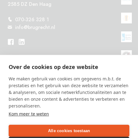
2585 DZ Den Haag
070-326 328 1
info@brugrecht.nl
Over de cookies op deze website
We maken gebruik van cookies om gegevens m.b.t. de
prestaties en het gebruik van deze website te verzamelen
& analyseren, om sociale netwerkfunctionaliteiten aan te
bieden en onze content & advertenties te verbeteren en
personaliseren.
Bel ons vandaag nog
Kom meer te weten
070-326 328 1
of
maak een afspraak
Alle cookies toestaan