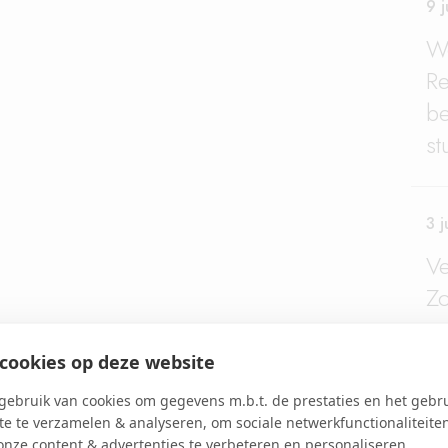
9 
Wo
Re
be
st
3 
Ve
Zo
co
cookies op deze website
ebruik van cookies om gegevens m.b.t. de prestaties en het gebr
e te verzamelen & analyseren, om sociale netwerkfunctionaliteite
onze content & advertenties te verbeteren en personaliseren.