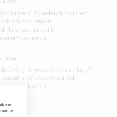
juni 2026
onruimte of 230a-bedrijfsruimte?
chtbank doorbreekt
drijfsruimtecontract bij
udentenhuisvesting
juni 2026
rbouwing of product met montage?
 ontdekt u of uw contract óók
nsumentenkoop is.
uik van
n aan te