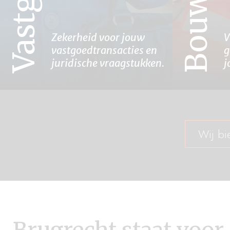
Zekerheid voor jouw
V
vastgoedtransacties en
g
juridische vraagstukken.
j
Wij bi