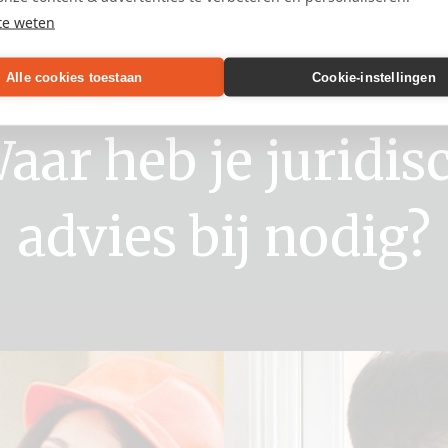
te weten
Rechtsgebieden
Alle cookies toestaan
Cookie-instellingen
aar heb je juridis
advies bij nodig?