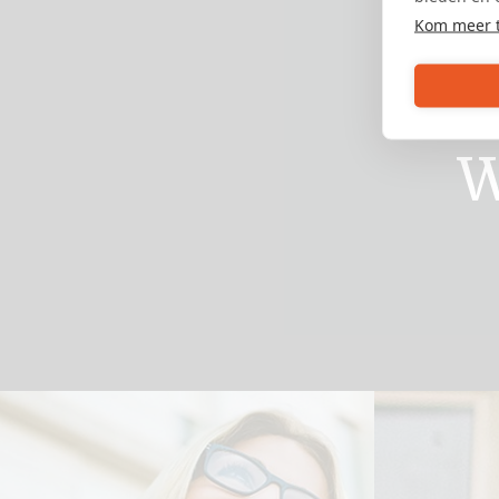
Kom meer 
W