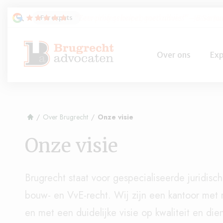
For expats
"Zeer professioneel, goed advies"
- B Samu
Over ons
Exp
/
Over Brugrecht
/
Onze visie
Onze visie
Brugrecht staat voor gespecialiseerde juridisc
bouw- en VvE-recht. Wij zijn een kantoor met 
en met een duidelijke visie op kwaliteit en die