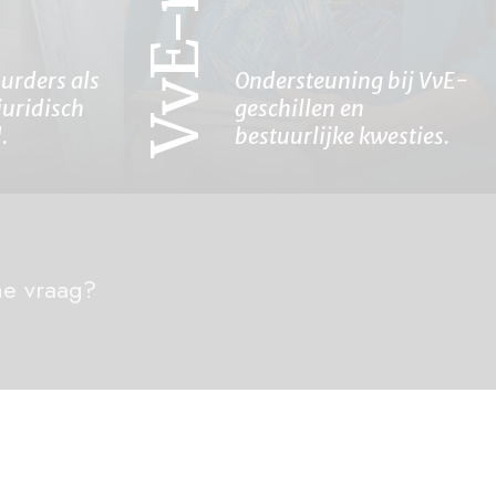
VvE-recht
urders als
Ondersteuning bij VvE-
juridisch
geschillen en
.
bestuurlijke kwesties.
he vraag?