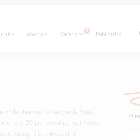
el
2
ertise
Voor wie
Vacatures
Publicaties
he ondersteuning in vastgoed-, huur-,
of
m
meer dan 20 jaar ervaring, met focus,
nstverlening. Elke advocaat bij