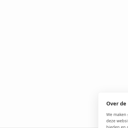
Over de 
We maken g
deze websit
bieden en 